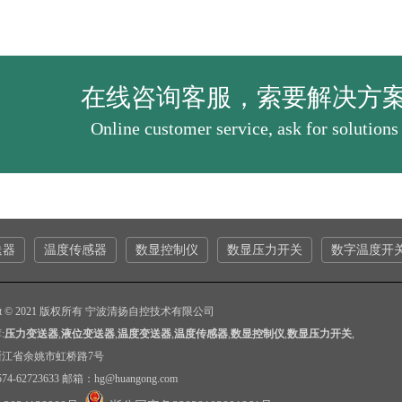
在线咨询客服，索要解决方
Online customer service, ask for solutions
送器
温度传感器
数显控制仪
数显压力开关
数字温度开
ight © 2021 版权所有 宁波清扬自控技术有限公司
:
压力变送器
,
液位变送器
,
温度变送器
,
温度传感器
,
数显控制仪
,
数显压力开关
,
浙江省余姚市虹桥路7号
4-62723633 邮箱：hg@huangong.com